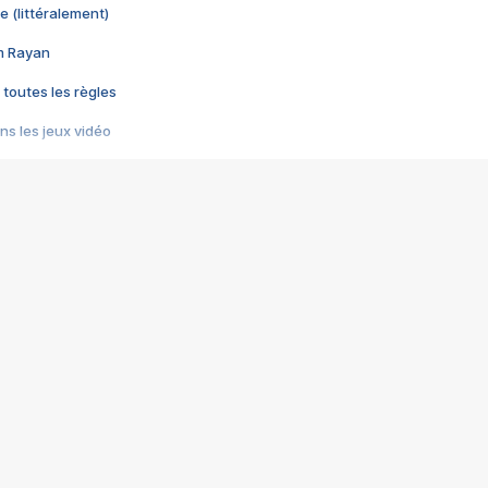
e (littéralement)
im Rayan
 toutes les règles
s les jeux vidéo
us choquant de Rockstar ? - Le scandale BULLY
e plus moche de Steam
du RÊVE tourne au CAUCHEMAR
pendant 8 heures
it… à tort
umiliés par un jeu vidéo
ire - Final Fantasy 8
ti un empire - Age of Empires
story DOFUS