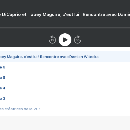
 DiCaprio et Tobey Maguire, c'est lui ! Rencontre avec Dam
bey Maguire, c'est lui ! Rencontre avec Damien Witecka
e 6
e 5
e 4
e 3
s créatrices de la VF !
e 2
e 1