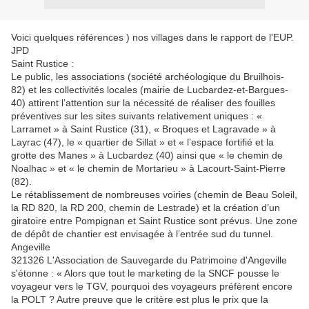
Voici quelques références ) nos villages dans le rapport de l'EUP.
JPD
Saint Rustice :
Le public, les associations (société archéologique du Bruilhois-
82) et les collectivités locales (mairie de Lucbardez-et-Bargues-
40) attirent l’attention sur la nécessité de réaliser des fouilles
préventives sur les sites suivants relativement uniques : «
Larramet » à Saint Rustice (31), « Broques et Lagravade » à
Layrac (47), le « quartier de Sillat » et « l’espace fortifié et la
grotte des Manes » à Lucbardez (40) ainsi que « le chemin de
Noalhac » et « le chemin de Mortarieu » à Lacourt-Saint-Pierre
(82).
Le rétablissement de nombreuses voiries (chemin de Beau Soleil,
la RD 820, la RD 200, chemin de Lestrade) et la création d’un
giratoire entre Pompignan et Saint Rustice sont prévus. Une zone
de dépôt de chantier est envisagée à l’entrée sud du tunnel.
Angeville
321326 L'Association de Sauvegarde du Patrimoine d'Angeville
s'étonne : « Alors que tout le marketing de la SNCF pousse le
voyageur vers le TGV, pourquoi des voyageurs préfèrent encore
la POLT ? Autre preuve que le critère est plus le prix que la