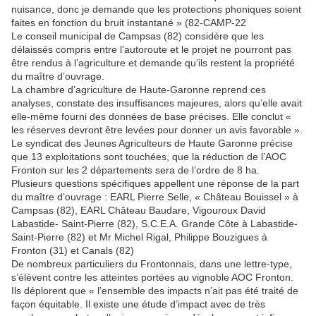
nuisance, donc je demande que les protections phoniques soient
faites en fonction du bruit instantané » (82-CAMP-22
Le conseil municipal de Campsas (82) considère que les
délaissés compris entre l’autoroute et le projet ne pourront pas
être rendus à l’agriculture et demande qu’ils restent la propriété
du maître d’ouvrage.
La chambre d’agriculture de Haute-Garonne reprend ces
analyses, constate des insuffisances majeures, alors qu’elle avait
elle-même fourni des données de base précises. Elle conclut «
les réserves devront être levées pour donner un avis favorable ».
Le syndicat des Jeunes Agriculteurs de Haute Garonne précise
que 13 exploitations sont touchées, que la réduction de l’AOC
Fronton sur les 2 départements sera de l’ordre de 8 ha.
Plusieurs questions spécifiques appellent une réponse de la part
du maître d’ouvrage : EARL Pierre Selle, « Château Bouissel » à
Campsas (82), EARL Château Baudare, Vigouroux David
Labastide- Saint-Pierre (82), S.C.E.A. Grande Côte à Labastide-
Saint-Pierre (82) et Mr Michel Rigal, Philippe Bouzigues à
Fronton (31) et Canals (82)
De nombreux particuliers du Frontonnais, dans une lettre-type,
s’élèvent contre les atteintes portées au vignoble AOC Fronton.
Ils déplorent que « l’ensemble des impacts n’ait pas été traité de
façon équitable. Il existe une étude d’impact avec de très