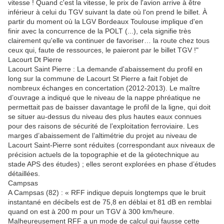
vitesse ! Quand c'est la vitesse, le prix de l'avion arrive à être
inférieur à celui du TGV suivant la date où l'on prend le billet. À
partir du moment où la LGV Bordeaux Toulouse implique d'en
finir avec la concurrence de la POLT (...), cela signifie très
clairement qu'elle va continuer de favoriser… la route chez tous
ceux qui, faute de ressources, le paieront par le billet TGV !"
Lacourt Dt Pierre
Lacourt Saint Pierre : La demande d'abaissement du profil en
long sur la commune de Lacourt St Pierre a fait l'objet de
nombreux échanges en concertation (2012-2013). Le maître
d’ouvrage a indiqué que le niveau de la nappe phréatique ne
permettait pas de baisser davantage le profil de la ligne, qui doit
se situer au-dessus du niveau des plus hautes eaux connues
pour des raisons de sécurité de l’exploitation ferroviaire. Les
marges d’abaissement de l’altimétrie du projet au niveau de
Lacourt Saint-Pierre sont réduites (correspondant aux niveaux de
précision actuels de la topographie et de la géotechnique au
stade APS des études) ; elles seront explorées en phase d’études
détaillées.
Campsas
A Campsas (82) : « RFF indique depuis longtemps que le bruit
instantané en décibels est de 75,8 en déblai et 81 dB en remblai
quand on est à 200 m pour un TGV à 300 km/heure.
Malheureusement RFF a un mode de calcul qui fausse cette