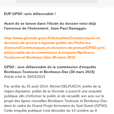
EUP GPSO :avis défavorable !
Avant de se lancer dans l'étude du dossier voici déjà
l'annonce de l'évènement. Jean-Paul Damaggio
http://www.gironde.gouv.fr/Actualites/Communiques-et-
dossiers-de-presse-l-Agenda-public-du-Prefet-les-
discours/Communiques-et-dossiers-de-presse/GPSO-avis-
defavorable-de-la-commission-d-enquete-Bprdeaux-
Toulouse-et-Bordeaux-Dax-30-mars-2015
GPSO : avis défavorable de la commission d'enquête
Bordeaux-Toulouse et Bordeaux-Dax (30 mars 2015)
Article créé le 30/03/2015
Par arrêté du 25 août 2014, Michel DELPUECH, préfet de la
région Aquitaine, préfet de la Gironde a prescrit une enquête
publique afin d'informer le public et de recueillir son avis sur le
projet des lignes nouvelles Bordeaux Toulouse et Bordeaux Dax,
dans le cadre du Grand Projet ferroviaire du Sud-Ouest (GPSO).
Cette enquête publique s'est déroulée du 14 octobre au 8