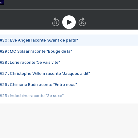
#30 : Eve Angeli raconte "Avant de partir"
#29 : MC Solaar raconte "Bouge de là"
28 : Lorie raconte "Je vais vite"
#27 : Christophe Willem raconte "Jacques a dit"
#26 : Chimène Badi raconte "Entre nous"
#25 : Indochine raconte "3e sexe"
#24 : Zaho raconte "C'est chelou"
#23 : Patrick Bruel raconte "Au café des délices"
#22 : Kyo raconte "Le chemin"