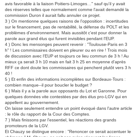
avis favorable à la liaison Poitiers-Limoges…" sauf qu'il y avait
des réserves telles que normalement comme l'avait demandé la
commission Duron il aurait fallu annuler ce projet.
3 ) On mentionne quelques raisons de l'opposition : incertitudes
sur le financement, pas de rentabilité, la défense du POLT et les
problèmes d'environnement. Mais aussitôt c'est pour donner la
parole aux grand élus qui furent invisibles pendant l'EUP.
4 ) Donc les mensonges peuvent revenir : "Toulouse-Paris en 3
h" ! Les commissaires doivent en pleurer ou en rire ! Trois mois
de discussion avec l'EUP et toujours ce lieu commun de 3 h ! Au
mieux ça serait 3 h 10 mais en fait 3 h 25 en moyenne d'après
RFF ce dont doute les commissaires qui penchent plutôt vers 3 h
40 !
5 ) Et enfin des informations incomplètes sur Bordeaux-Tours :
combien manque--il pour boucler le budget ?
6 ) Mais il y a la parole aux opposants du Lot et Garonne. Pour
quelques données vite contestées par des élus pro-LGV qui en
appellent au gouvernement.
On laisse seulement entendre un point évoqué dans l'autre article
: le rôle du rapport de la Cour des Comptes.
7 ) Mais finissons par l'essentiel, les réactions des grands
promoteurs de la LGV.
Et Chauzy se distingue encore : "Renoncer ce serait accentuer le