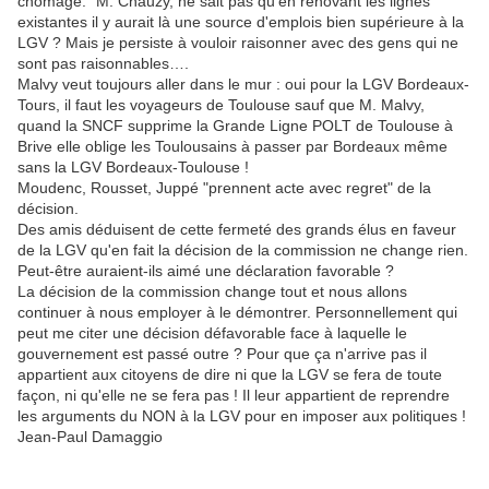
chômage." M. Chauzy, ne sait pas qu'en rénovant les lignes
existantes il y aurait là une source d'emplois bien supérieure à la
LGV ? Mais je persiste à vouloir raisonner avec des gens qui ne
sont pas raisonnables….
Malvy veut toujours aller dans le mur : oui pour la LGV Bordeaux-
Tours, il faut les voyageurs de Toulouse sauf que M. Malvy,
quand la SNCF supprime la Grande Ligne POLT de Toulouse à
Brive elle oblige les Toulousains à passer par Bordeaux même
sans la LGV Bordeaux-Toulouse !
Moudenc, Rousset, Juppé "prennent acte avec regret" de la
décision.
Des amis déduisent de cette fermeté des grands élus en faveur
de la LGV qu'en fait la décision de la commission ne change rien.
Peut-être auraient-ils aimé une déclaration favorable ?
La décision de la commission change tout et nous allons
continuer à nous employer à le démontrer. Personnellement qui
peut me citer une décision défavorable face à laquelle le
gouvernement est passé outre ? Pour que ça n'arrive pas il
appartient aux citoyens de dire ni que la LGV se fera de toute
façon, ni qu'elle ne se fera pas ! Il leur appartient de reprendre
les arguments du NON à la LGV pour en imposer aux politiques !
Jean-Paul Damaggio