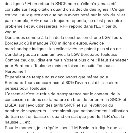
des lignes ! Et en retour la SNCF note qu'elle n'a jamais été
consulté sur l'exploitation quand on a décidé des lignes ! Ce qui
est vrai : aux questions que nous avons posé sur le prix du billet
par exemple, RFF nous a toujours répondu, ce n'est pas notre
problème ! et aux dessertes, RFF répond dans l'EUP par du
vague.
Donc nous somme à la fin de la construction d' une LGV Tours-
Bordeaux où il manque 700 millions d'euros. Avec ce
marchandage indigne : les collectivités ne paient plus si on ne
s'endette pas au maximum avec la LGV Bordeaux-Toulouse !
Comme ceux qui disaient mais n'osent plus dire : il faut s'endetter
pour Bordeaux-Toulouse mais en faisant ensuite Toulouse-
Narbonne !
Et pendant ce temps nous découvrons que même pour
Bordeaux-Tours concurrencer à 80% l'avion est difficile alors
pensez pour Toulouse !
L'essentiel c'est le refus de transparence sur le contenu de la
concession et donc sur la nature du bras de fer entre la SNCF et
LISEA, sur l'évolution des tarifs SNCF et sur l'évolution du
nombre de voyageurs. Il semblerait que nationalement l'utilisation
du train soit en baisse or quand on sait que pour le TER c'est la
hausse…, etc.
Pour le moment, je le répète : seul J-M Baylet a indiqué que la