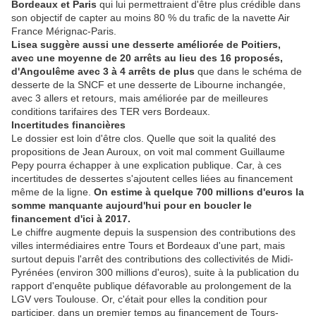
Bordeaux et Paris
qui lui permettraient d'être plus crédible dans
son objectif de capter au moins 80 % du trafic de la navette Air
France Mérignac-Paris.
Lisea suggère aussi une desserte améliorée de Poitiers,
avec une moyenne de 20 arrêts au lieu des 16 proposés,
d'Angoulême avec 3 à 4 arrêts de plus
que dans le schéma de
desserte de la SNCF et une desserte de Libourne inchangée,
avec 3 allers et retours, mais améliorée par de meilleures
conditions tarifaires des TER vers Bordeaux.
Incertitudes financières
Le dossier est loin d'être clos. Quelle que soit la qualité des
propositions de Jean Auroux, on voit mal comment Guillaume
Pepy pourra échapper à une explication publique. Car, à ces
incertitudes de dessertes s'ajoutent celles liées au financement
même de la ligne.
On estime à quelque 700 millions d'euros la
somme manquante aujourd'hui pour en boucler le
financement d'ici à 2017.
Le chiffre augmente depuis la suspension des contributions des
villes intermédiaires entre Tours et Bordeaux d'une part, mais
surtout depuis l'arrêt des contributions des collectivités de Midi-
Pyrénées (environ 300 millions d'euros), suite à la publication du
rapport d'enquête publique défavorable au prolongement de la
LGV vers Toulouse. Or, c'était pour elles la condition pour
participer, dans un premier temps au financement de Tours-