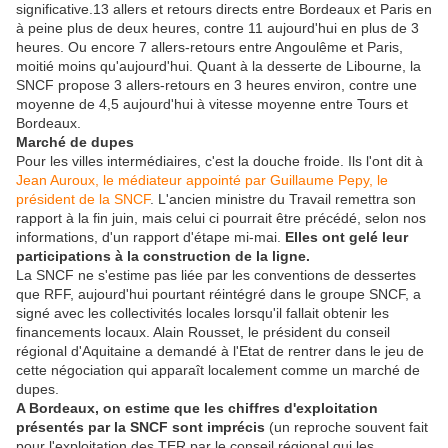
significative.13 allers et retours directs entre Bordeaux et Paris en
à peine plus de deux heures, contre 11 aujourd'hui en plus de 3
heures. Ou encore 7 allers-retours entre Angoulême et Paris,
moitié moins qu'aujourd'hui. Quant à la desserte de Libourne, la
SNCF propose 3 allers-retours en 3 heures environ, contre une
moyenne de 4,5 aujourd'hui à vitesse moyenne entre Tours et
Bordeaux.
Marché de dupes
Pour les villes intermédiaires, c'est la douche froide. Ils l'ont dit à
Jean Auroux, le médiateur appointé par Guillaume Pepy, le
président de la SNCF
. L'ancien ministre du Travail remettra son
rapport à la fin juin, mais celui ci pourrait être précédé, selon nos
informations, d'un rapport d'étape mi-mai.
Elles ont gelé leur
participations à la construction de la ligne.
La SNCF ne s'estime pas liée par les conventions de dessertes
que RFF, aujourd'hui pourtant réintégré dans le groupe SNCF, a
signé avec les collectivités locales lorsqu'il fallait obtenir les
financements locaux. Alain Rousset, le président du conseil
régional d'Aquitaine a demandé à l'Etat de rentrer dans le jeu de
cette négociation qui apparaît localement comme un marché de
dupes.
A Bordeaux, on estime que les chiffres d'exploitation
présentés par la SNCF sont imprécis
(un reproche souvent fait
pour l'exploitation des TER par le conseil régional qui les