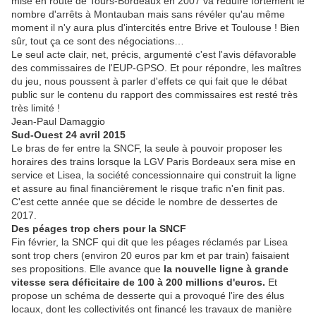
mise en route de Tours-Bordeaux en 2007 va réduire fortement le
nombre d'arrêts à Montauban mais sans révéler qu'au même
moment il n'y aura plus d'intercités entre Brive et Toulouse ! Bien
sûr, tout ça ce sont des négociations…
Le seul acte clair, net, précis, argumenté c'est l'avis défavorable
des commissaires de l'EUP-GPSO. Et pour répondre, les maîtres
du jeu, nous poussent à parler d'effets ce qui fait que le débat
public sur le contenu du rapport des commissaires est resté très
très limité !
Jean-Paul Damaggio
Sud-Ouest 24 avril 2015
Le bras de fer entre la SNCF, la seule à pouvoir proposer les
horaires des trains lorsque la LGV Paris Bordeaux sera mise en
service et Lisea, la société concessionnaire qui construit la ligne
et assure au final financièrement le risque trafic n'en finit pas.
C'est cette année que se décide le nombre de dessertes de
2017.
Des péages trop chers pour la SNCF
Fin février, la SNCF qui dit que les péages réclamés par Lisea
sont trop chers (environ 20 euros par km et par train) faisaient
ses propositions. Elle avance que
la nouvelle ligne à grande
vitesse sera déficitaire de 100 à 200 millions d'euros.
Et
propose un schéma de desserte qui a provoqué l'ire des élus
locaux, dont les collectivités ont financé les travaux de manière