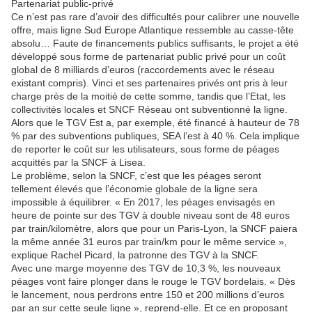
Partenariat public-privé
Ce n’est pas rare d’avoir des difficultés pour calibrer une nouvelle
offre, mais ligne Sud Europe Atlantique ressemble au casse-tête
absolu… Faute de financements publics suffisants, le projet a été
développé sous forme de partenariat public privé pour un coût
global de 8 milliards d’euros (raccordements avec le réseau
existant compris). Vinci et ses partenaires privés ont pris à leur
charge près de la moitié de cette somme, tandis que l’Etat, les
collectivités locales et SNCF Réseau ont subventionné la ligne.
Alors que le TGV Est a, par exemple, été financé à hauteur de 78
% par des subventions publiques, SEA l’est à 40 %. Cela implique
de reporter le coût sur les utilisateurs, sous forme de péages
acquittés par la SNCF à Lisea.
Le problème, selon la SNCF, c’est que les péages seront
tellement élevés que l’économie globale de la ligne sera
impossible à équilibrer. « En 2017, les péages envisagés en
heure de pointe sur des TGV à double niveau sont de 48 euros
par train/kilomètre, alors que pour un Paris-Lyon, la SNCF paiera
la même année 31 euros par train/km pour le même service »,
explique Rachel Picard, la patronne des TGV à la SNCF.
Avec une marge moyenne des TGV de 10,3 %, les nouveaux
péages vont faire plonger dans le rouge le TGV bordelais. « Dès
le lancement, nous perdrons entre 150 et 200 millions d’euros
par an sur cette seule ligne », reprend-elle. Et ce en proposant