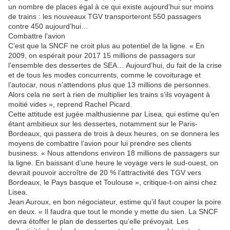
un nombre de places égal à ce qui existe aujourd’hui sur moins
de trains : les nouveaux TGV transporteront 550 passagers
contre 450 aujourd’hui…
Combattre l’avion
C’est que la SNCF ne croit plus au potentiel de la ligne. « En
2009, on espérait pour 2017 15 millions de passagers sur
l’ensemble des dessertes de SEA… Aujourd’hui, du fait de la crise
et de tous les modes concurrents, comme le covoiturage et
l’autocar, nous n’attendons plus que 13 millions de personnes.
Alors cela ne sert à rien de multiplier les trains s’ils voyagent à
moitié vides », reprend Rachel Picard.
Cette attitude est jugée malthusienne par Lisea, qui estime qu’en
étant ambitieux sur les dessertes, notamment sur le Paris-
Bordeaux, qui passera de trois à deux heures, on se donnera les
moyens de combattre l’avion pour lui prendre ses clients
business. « Nous attendons environ 18 millions de passagers sur
la ligne. En baissant d’une heure le voyage vers le sud-ouest, on
devrait pouvoir accroître de 20 % l’attractivité des TGV vers
Bordeaux, le Pays basque et Toulouse », critique-t-on ainsi chez
Lisea.
Jean Auroux, en bon négociateur, estime qu’il faut couper la poire
en deux. « Il faudra que tout le monde y mette du sien. La SNCF
devra étoffer le plan de dessertes qu’elle prévoyait. Les