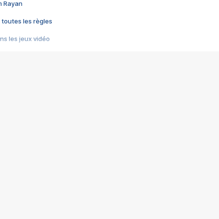
im Rayan
 toutes les règles
s les jeux vidéo
us choquant de Rockstar ? - Le scandale BULLY
e plus moche de Steam
du RÊVE tourne au CAUCHEMAR
pendant 8 heures
it… à tort
umiliés par un jeu vidéo
ire - Final Fantasy 8
ti un empire - Age of Empires
story DOFUS
tard, il crée l'un des pires jeux de tous les temps, MindsEye.