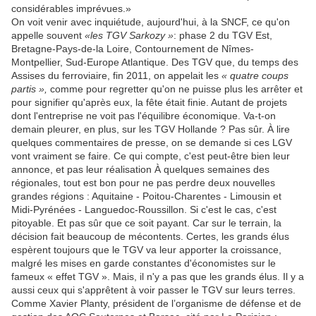
considérables imprévues.»
On voit venir avec inquiétude, aujourd'hui, à la SNCF, ce qu'on
appelle souvent
«les TGV Sarkozy »
: phase 2 du TGV Est,
Bretagne-Pays-de-la Loire, Contournement de Nîmes-
Montpellier, Sud-Europe Atlantique. Des TGV que, du temps des
Assises du ferroviaire, fin 2011, on appelait les
« quatre coups
partis »,
comme pour regretter qu'on ne puisse plus les arrêter et
pour signifier qu'après eux, la fête était finie. Autant de projets
dont l'entreprise ne voit pas l'équilibre économique. Va-t-on
demain pleurer, en plus, sur les TGV Hollande ? Pas sûr. À lire
quelques commentaires de presse, on se demande si ces LGV
vont vraiment se faire. Ce qui compte, c'est peut-être bien leur
annonce, et pas leur réalisation À quelques semaines des
régionales, tout est bon pour ne pas perdre deux nouvelles
grandes régions : Aquitaine - Poitou-Charentes - Limousin et
Midi-Pyrénées - Languedoc-Roussillon. Si c'est le cas, c'est
pitoyable. Et pas sûr que ce soit payant. Car sur le terrain, la
décision fait beaucoup de mécontents. Certes, les grands élus
espèrent toujours que le TGV va leur apporter la croissance,
malgré les mises en garde constantes d'économistes sur le
fameux « effet TGV ». Mais, il n'y a pas que les grands élus. Il y a
aussi ceux qui s'apprêtent à voir passer le TGV sur leurs terres.
Comme Xavier Planty, président de l’organisme de défense et de