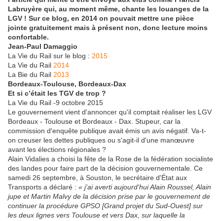
Labruyère qui, au moment même, chante les louanges de la
LGV ! Sur ce blog, en 2014 on pouvait mettre une pièce
jointe gratuitement mais à présent non, donc lecture moins
confortable.
Jean-Paul Damaggio
La Vie du Rail sur le blog :
2015
La Vie du Rail
2014
La Bie du Rail
2013
Bordeaux-Toulouse, Bordeaux-Dax
Et si c’était les TGV de trop ?
La Vie du Rail -9 octobre 2015
Le gouvernement vient d'annoncer qu'il comptait réaliser les LGV
Bordeaux - Toulouse et Bordeaux - Dax. Stupeur, car la
commission d'enquête publique avait émis un avis négatif. Va-t-
on creuser les dettes publiques ou s'agit-il d'une manœuvre
avant les élections régionales ?
Alain Vidalies a choisi la fête de la Rose de la fédération socialiste
des landes pour faire part de la décision gouvernementale. Ce
samedi 26 septembre, à Souston, le secrétaire d'État aux
Transports a déclaré :
« j'ai averti aujourd'hui Alain Roussel, Alain
jupe et Martin Malvy de la décision prise par le gouvernement de
continuer la procédure GPSO [Grand projet du Sud-Ouest] sur
les deux lignes vers Toulouse et vers Dax, sur laquelle la