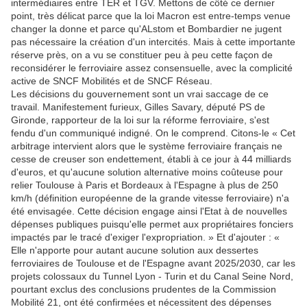
intermédiaires entre TER et TGV. Mettons de côté ce dernier
point, très délicat parce que la loi Macron est entre-temps venue
changer la donne et parce qu'ALstom et Bombardier ne jugent
pas nécessaire la création d'un intercités. Mais à cette importante
réserve près, on a vu se constituer peu à peu cette façon de
reconsidérer le ferroviaire assez consensuelle, avec la complicité
active de SNCF Mobilités et de SNCF Réseau.
Les décisions du gouvernement sont un vrai saccage de ce
travail. Manifestement furieux, Gilles Savary, député PS de
Gironde, rapporteur de la loi sur la réforme ferroviaire, s'est
fendu d'un communiqué indigné. On le comprend. Citons‑le « Cet
arbitrage intervient alors que le système ferroviaire français ne
cesse de creuser son endettement, établi à ce jour à 44 milliards
d'euros, et qu'aucune solution alternative moins coûteuse pour
relier Toulouse à Paris et Bordeaux à l'Espagne à plus de 250
km/h (définition européenne de la grande vitesse ferroviaire) n'a
été envisagée. Cette décision engage ainsi l'Etat à de nouvelles
dépenses publiques puisqu'elle permet aux propriétaires fonciers
impactés par le tracé d'exiger l'expropriation. » Et d'ajouter : «
Elle n'apporte pour autant aucune solution aux dessertes
ferroviaires de Toulouse et de l'Espagne avant 2025/2030, car les
projets colossaux du Tunnel Lyon - Turin et du Canal Seine Nord,
pourtant exclus des conclusions prudentes de la Commission
Mobilité 21, ont été confirmées et nécessitent des dépenses