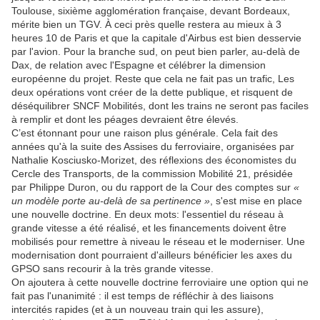
Toulouse, sixième agglomération française, devant Bordeaux,
mérite bien un TGV. À ceci près quelle restera au mieux à 3
heures 10 de Paris et que la capitale d'Airbus est bien desservie
par l'avion. Pour la branche sud, on peut bien parler, au-delà de
Dax, de relation avec l'Espagne et célébrer la dimension
européenne du projet. Reste que cela ne fait pas un trafic, Les
deux opérations vont créer de la dette publique, et risquent de
déséquilibrer SNCF Mobilités, dont les trains ne seront pas faciles
à remplir et dont les péages devraient être élevés.
C’est étonnant pour une raison plus générale. Cela fait des
années qu'à la suite des Assises du ferroviaire, organisées par
Nathalie Kosciusko-Morizet, des réflexions des économistes du
Cercle des Transports, de la commission Mobilité 21, présidée
par Philippe Duron, ou du rapport de la Cour des comptes sur
«
un modèle porte au-delà de sa pertinence »
, s'est mise en place
une nouvelle doctrine. En deux mots: l'essentiel du réseau à
grande vitesse a été réalisé, et les financements doivent être
mobilisés pour remettre à niveau le réseau et le moderniser. Une
modernisation dont pourraient d'ailleurs bénéficier les axes du
GPSO sans recourir à la très grande vitesse.
On ajoutera à cette nouvelle doctrine ferroviaire une option qui ne
fait pas l'unanimité : il est temps de réfléchir à des liaisons
intercités rapides (et à un nouveau train qui les assure),