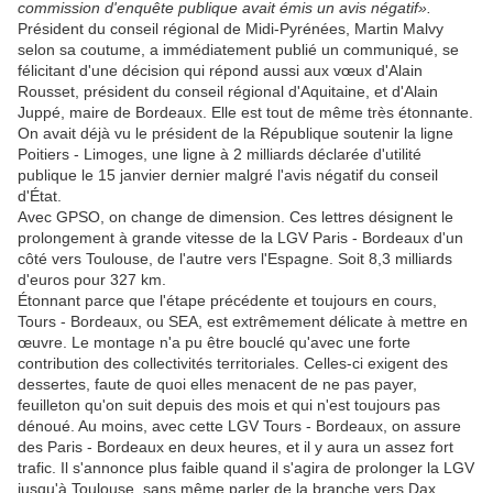
commission d'enquête publique avait émis un avis négatif».
Président du conseil régional de Midi-Pyrénées, Martin Malvy
selon sa coutume, a immédiatement publié un communiqué, se
félicitant d'une décision qui répond aussi aux vœux d'Alain
Rousset, président du conseil régional d'Aquitaine, et d'Alain
Juppé, maire de Bordeaux. Elle est tout de même très étonnante.
On avait déjà vu le président de la République soutenir la ligne
Poitiers - Limoges, une ligne à 2 milliards déclarée d'utilité
publique le 15 janvier dernier malgré l'avis négatif du conseil
d'État.
Avec GPSO, on change de dimension. Ces lettres désignent le
prolongement à grande vitesse de la LGV Paris - Bordeaux d'un
côté vers Toulouse, de l'autre vers l'Espagne. Soit 8,3 milliards
d'euros pour 327 km.
Étonnant parce que l'étape précédente et toujours en cours,
Tours - Bordeaux, ou SEA, est extrêmement délicate à mettre en
œuvre. Le montage n'a pu être bouclé qu'avec une forte
contribution des collectivités territoriales. Celles-ci exigent des
dessertes, faute de quoi elles menacent de ne pas payer,
feuilleton qu'on suit depuis des mois et qui n'est toujours pas
dénoué. Au moins, avec cette LGV Tours - Bordeaux, on assure
des Paris - Bordeaux en deux heures, et il y aura un assez fort
trafic. Il s'annonce plus faible quand il s'agira de prolonger la LGV
jusqu'à Toulouse, sans même parler de la branche vers Dax.