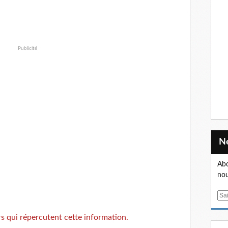
Publicité
Abo
nou
E
m
s qui répercutent cette information.
a
i