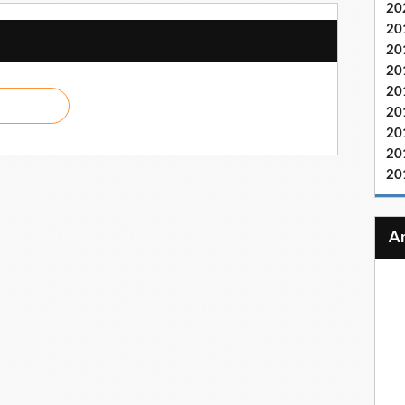
20
20
20
20
20
20
20
20
20