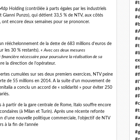
#t
 Mdp Holding (contrôlée à parts égales par les industriels
#d
t Gianni Punzo), qui détient 33,5 % de NTV, aux côtés
#é
), ont encore deux semaines pour se prononcer.
#
#A
#
si un rééchelonnement de la dette de 683 millions d’euros de
#t
r les 30 % restants). «
Avec ces deux mesures
#l
 financière nécessaire pour poursuivre la réalisation de sa
ex
re la direction de l’opérateur.
#f
pertes cumulées sur ses deux premiers exercices, NTV peine
#f
rte de 55 millions en 2014. A la suite d’un mouvement de
#l
renitalia a conclu un accord de « solidarité » pour éviter 250
#
ariés.
#
#c
s à partir de la gare centrale de Rome, Italo souffre encore
#t
condaires (à Milan et Turin). Après une récente refonte
#
on d’une nouvelle politique commerciale, l’objectif de NTV
rs à la fin de l’année
#e
#g
#p