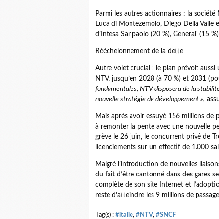
Parmi les autres actionnaires : la société
Luca di Montezemolo, Diego Della Valle e
d’Intesa Sanpaolo (20 %), Generali (15 %
Rééchelonnement de la dette
Autre volet crucial : le plan prévoit aus
NTV, jusqu’en 2028 (à 70 %) et 2031 (pou
fondamentales, NTV disposera de la stabilité
nouvelle stratégie de développement »,
assu
Mais après avoir essuyé 156 millions de 
à remonter la pente avec une nouvelle pe
grève le 26 juin, le concurrent privé de T
licenciements sur un effectif de 1.000 sal
Malgré l’introduction de nouvelles liaison
du fait d’être cantonné dans des gares se
complète de son site Internet et l’adopti
reste d’atteindre les 9 millions de passage
Tag(s) :
#italie
,
#NTV
,
#SNCF