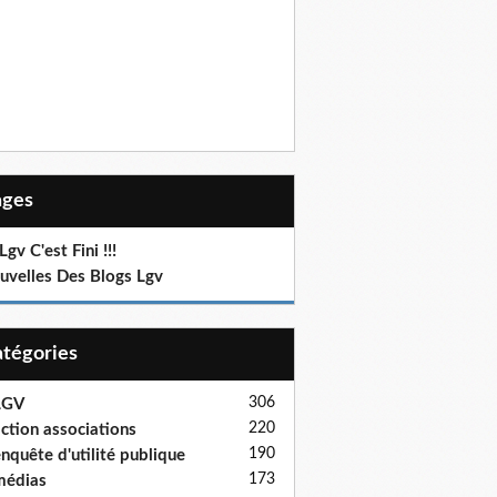
Pages
Lgv C'est Fini !!!
uvelles Des Blogs Lgv
Catégories
306
LGV
220
ction associations
190
nquête d'utilité publique
173
médias