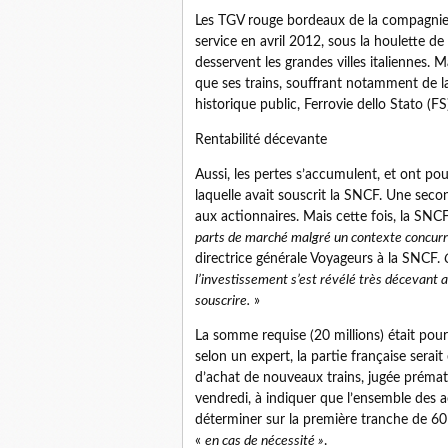
Les TGV rouge bordeaux de la compagnie, b
service en avril 2012, sous la houlette de
desservent les grandes villes italiennes.
que ses trains, souffrant notamment de la 
historique public, Ferrovie dello Stato (F
Rentabilité décevante
Aussi, les pertes s’accumulent, et ont p
laquelle avait souscrit la SNCF. Une sec
aux actionnaires. Mais cette fois, la SNC
parts de marché malgré un contexte concurren
directrice générale Voyageurs à la SNCF.
l’investissement s’est révélé très décevant a
souscrire.
»
La somme requise (20 millions) était pour
selon un expert, la partie française serai
d’achat de nouveaux trains, jugée prématu
vendredi, à indiquer que l’ensemble des a
déterminer sur la première tranche de 60
«
en cas de nécessité »
.