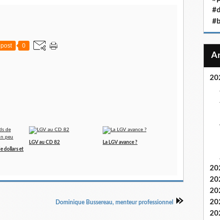
#
#b
post
0
20
LGV au CD 82
La LGV avance ?
e dollars et
20
20
20
20
Dominique Bussereau, menteur professionnel
20