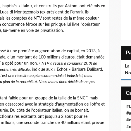
aptisés « Italo », et construits par Alstom, ont été mis en
 Luca di Montezemolo (ex-président de Ferrari). Ils
 Mais les comptes de NTV sont restés de la même couleur
concurrence féroce sur les prix que lui livre l’opérateur
S), lui-même en voie de privatisation.
oussé à une première augmentation de capital, en 2013, à
onde, d’un montant de 100 millions d’euros, était demandée
F a opté pour un non. «
NTV a réussi à conquérir 20 % de
La 
tiel très difficile
, indique aux « Echos » Barbara Dalibard,
No
C’est une réussite au plan commercial et industriel, mais
u plan de la rentabilité. Nous avons donc décidé de ne pas
tant faible pour un groupe de la taille de la SNCF, mais
t en désaccord avec la stratégie d’augmentation de l’offre et
#
rée. Du côté de l’opérateur italien, on se bornait,
#a
ctionnaires existants ont jusqu’au 2 août pour se
#e
 millions, une seconde tranche de 40 millions étant prévue
#