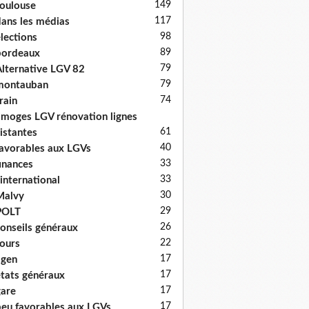
149
oulouse
117
ans les médias
98
lections
89
bordeaux
79
lternative LGV 82
79
montauban
74
rain
imoges LGV rénovation lignes
61
istantes
40
avorables aux LGVs
33
inances
33
'international
30
Malvy
29
POLT
26
onseils généraux
22
ours
17
agen
17
tats généraux
17
are
17
eu favorables aux LGVs