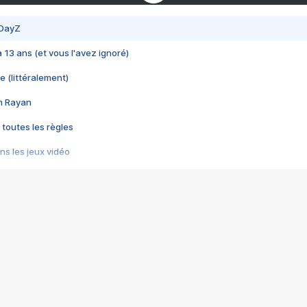
 DayZ
 a 13 ans (et vous l'avez ignoré)
e (littéralement)
im Rayan
 toutes les règles
s les jeux vidéo
us choquant de Rockstar ? - Le scandale BULLY
e plus moche de Steam
du RÊVE tourne au CAUCHEMAR
pendant 8 heures
it… à tort
umiliés par un jeu vidéo