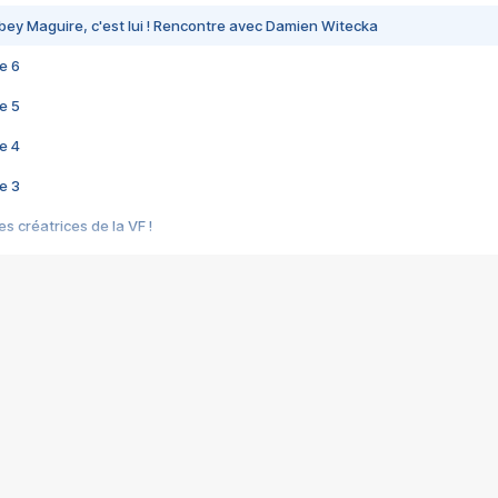
bey Maguire, c'est lui ! Rencontre avec Damien Witecka
e 6
e 5
e 4
e 3
s créatrices de la VF !
e 2
e 1
e Mektoub My Love arrive enfin ! Rencontre avec Shaïn Boumedine et Sal
i : après Toni en famille
elle réalise le bouleversant Dites lui que je l'aime
ais ! Rencontre autour de Vie privée de Rebecca Zlotowski