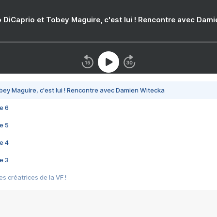
 DiCaprio et Tobey Maguire, c'est lui ! Rencontre avec Dam
bey Maguire, c'est lui ! Rencontre avec Damien Witecka
e 6
e 5
e 4
e 3
s créatrices de la VF !
e 2
e 1