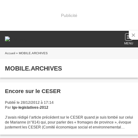
Publicité
MENU
Accueil
» MOBILE.ARCHIVES
MOBILE.ARCHIVES
Encore sur le CESER
Publié le 28/12/2012 à 17:14
Par
lgv-legislatives-2012
J’avais rédigé l’article précédent sur le CESER quand je suis tombé sur celui
de Marianne (n°814) qui, pour parler des « fromages de province », évoque
justement les CESER (Comité économique social et environnemental
régional). Il rappelle qu’en Midi-Pyrénées...