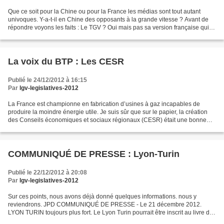
Que ce soit pour la Chine ou pour la France les médias sont tout autant
univoques. Y-a-t-il en Chine des opposants à la grande vitesse ? Avant de
répondre voyons les faits : Le TGV ? Oui mais pas sa version française qui
devait envahir le monde ! Au contraire...
La voix du BTP : Les CESR
Publié le 24/12/2012 à 16:15
Par
lgv-legislatives-2012
La France est championne en fabrication d’usines à gaz incapables de
produire la moindre énergie utile. Je suis sûr que sur le papier, la création
des Conseils économiques et sociaux régionaux (CESR) était une bonne
chose. Mais dans les faits c’est une...
COMMUNIQUÉ DE PRESSE : Lyon-Turin
Publié le 22/12/2012 à 20:08
Par
lgv-legislatives-2012
Sur ces points, nous avons déjà donné quelques informations. nous y
reviendrons. JPD COMMUNIQUÉ DE PRESSE - Le 21 décembre 2012.
LYON TURIN toujours plus fort. Le Lyon Turin pourrait être inscrit au livre des
records. Malheureusement pas pour des qualités...