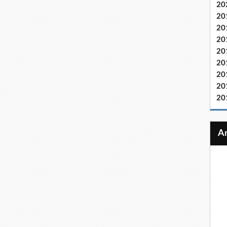
20
20
20
20
20
20
20
20
20