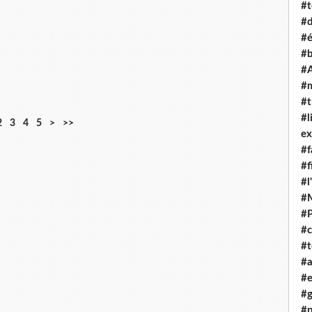
#t
#d
#é
#
#A
#
#t
#l
2
3
4
5
>
>>
ex
#f
#f
#l
#
#
#c
#t
#
#e
#g
#p