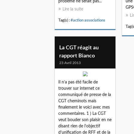
probème ne serait pas...
une 
GPSO
Lire la suite
Li
Tag(s) :
#action associations
Tag(s
La CGT réagit au
rapport Bianco
23 Avril 2013
Il n’a pas été facile de
trouver sur internet ce
communiqué de presse de la
CGT cheminots mais
finalement le voici avec mes
commentaires. 1 ) La CGT
veut bouder son plaisir en ne
disant rien de l’objectif
d’unification de RFF et de la