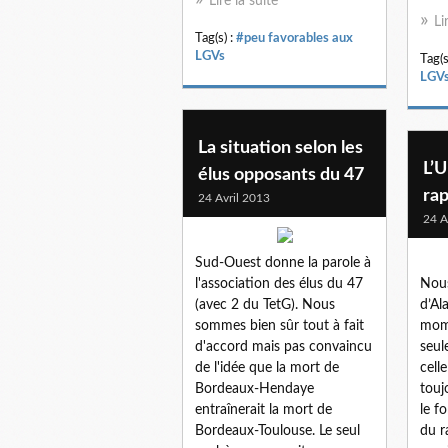
Lire la suite
Li
Tag(s) :
#peu favorables aux
LGVs
Tag(s
LGV
La situation selon les
L’
élus opposants du 47
ra
24 Avril 2013
24 A
Sud-Ouest donne la parole à
l'association des élus du 47
Nous
(avec 2 du TetG). Nous
d’Al
sommes bien sûr tout à fait
mom
d'accord mais pas convaincu
seul
de l'idée que la mort de
cell
Bordeaux-Hendaye
touj
entraînerait la mort de
le f
Bordeaux-Toulouse. Le seul
du r