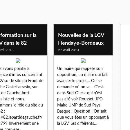
nformation sur la
Nouvelles de la LGV
V dans le 82
Hendaye-Bordeaux
vril 2013
27 Avril 2013
 avons pointé la
Un maire qui rappelle son
ence d'infos concernant
opposition, un maire qui fait
GV sur le site du Front de
avancer le projet… On se
he Castelsarrasin, sur
demande où on va... C'est
i de Gauche Anti-
dans Sud-Ouest qui n'est
taliste et nous
pas allé voir Rousset. JPD
irmons le rôle du site du
Maire UMP de Sud Pays
2 :
Basque : Question : On sait
://82.lepartidegauche.fr/
que vous êtes un opposant à
799 Inversement une
la LGV. Les différents...
e nouvelle...