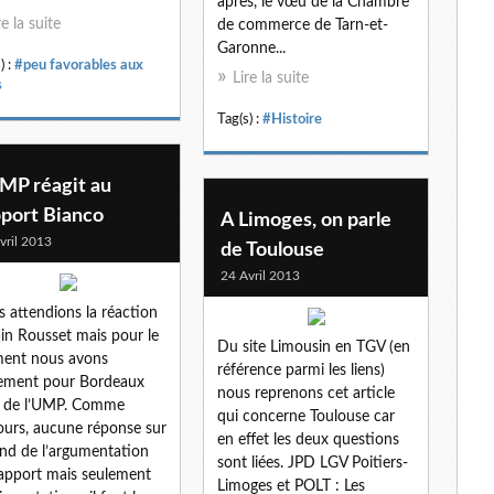
après, le vœu de la Chambre
l
re la suite
de commerce de Tarn-et-
Garonne...
) :
#peu favorables aux
Lire la suite
s
Tag(s) :
#Histoire
UMP réagit au
pport Bianco
A Limoges, on parle
vril 2013
de Toulouse
24 Avril 2013
 attendions la réaction
ain Rousset mais pour le
Du site Limousin en TGV (en
ent nous avons
référence parmi les liens)
ement pour Bordeaux
nous reprenons cet article
e de l’UMP. Comme
qui concerne Toulouse car
ours, aucune réponse sur
en effet les deux questions
ond de l’argumentation
sont liées. JPD LGV Poitiers-
apport mais seulement
Limoges et POLT : Les