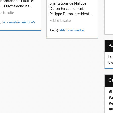
incantation : il faut le
orientations de Philippe
. Ouvrez donc les...
Duron En ce moment,
re la suite
Philippe Duron, président...
Lire la suite
) :
#favorables aux LGVs
Tag(s) :
#dans les médias
La 
No
#
#a
#e
#