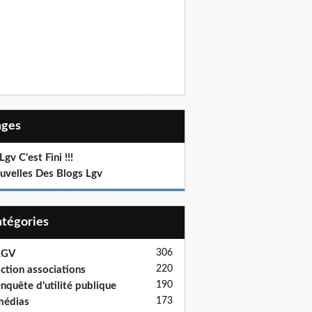
Pages
Lgv C'est Fini !!!
uvelles Des Blogs Lgv
Catégories
306
LGV
220
ction associations
190
nquête d'utilité publique
173
médias