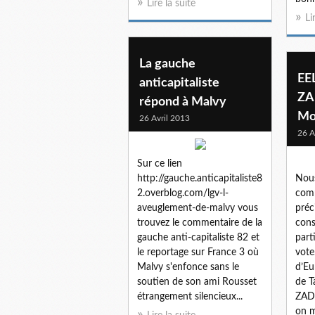
Lire la suite
Li
La gauche
EEL
anticapitaliste
Z
répond à Malvy
Mo
26 Avril 2013
26 A
Sur ce lien
http://gauche.anticapitaliste8
Nous
2.overblog.com/lgv-l-
com
aveuglement-de-malvy vous
préc
trouvez le commentaire de la
cons
gauche anti-capitaliste 82 et
part
le reportage sur France 3 où
vot
Malvy s'enfonce sans le
d’Eu
soutien de son ami Rousset
de T
étrangement silencieux...
ZAD 
on m