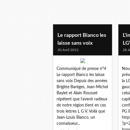
Le rapport Bianco les
L'i
laisse sans voix
LG
30 Avril 2013
28 A
Communiqué de presse n°4
Nous
Le rapport Bianco les laisse
prés
sans voix Depuis des années
la L
Brigitte Barèges, Jean-Michel
gauc
Baylet et Alain Rousset
celu
répètent que l’avenir radieux
capi
de notre région tient en ces
conf
trois lettres L G V. Voilà que
PG 8
Jean-Louis Bianco, un
http
connaisseur...
?p=2
bonn