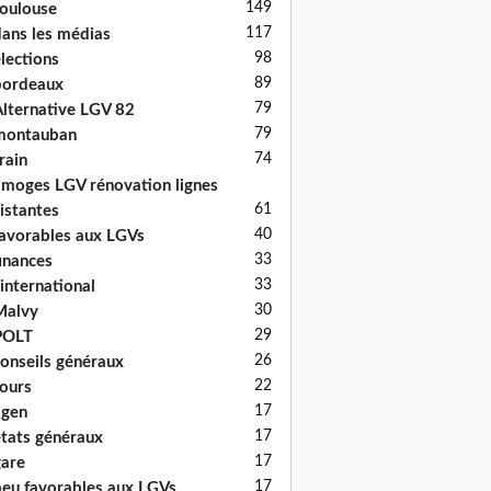
149
oulouse
117
ans les médias
98
lections
89
bordeaux
79
lternative LGV 82
79
montauban
74
rain
imoges LGV rénovation lignes
61
istantes
40
avorables aux LGVs
33
inances
33
'international
30
Malvy
29
POLT
26
onseils généraux
22
ours
17
agen
17
tats généraux
17
are
17
eu favorables aux LGVs