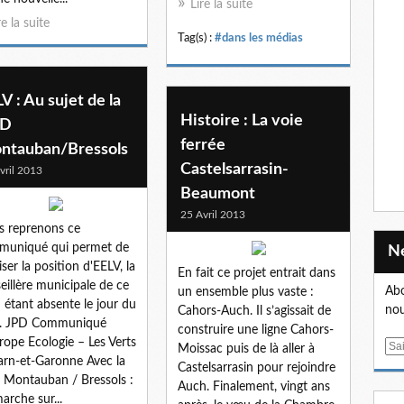
Lire la suite
re la suite
Tag(s) :
#dans les médias
V : Au sujet de la
Histoire : La voie
AD
ferrée
ntauban/Bressols
Castelsarrasin-
vril 2013
Beaumont
25 Avril 2013
 reprenons ce
muniqué qui permet de
iser la position d'EELV, la
En fait ce projet entrait dans
eillère municipale de ce
Abo
un ensemble plus vaste :
i étant absente le jour du
nou
Cahors-Auch. Il s’agissait de
e. JPD Communiqué
construire une ligne Cahors-
rope Ecologie – Les Verts
E
Moissac puis de là aller à
arn-et-Garonne Avec la
m
Castelsarrasin pour rejoindre
Montauban / Bressols :
a
Auch. Finalement, vingt ans
arche sur...
i