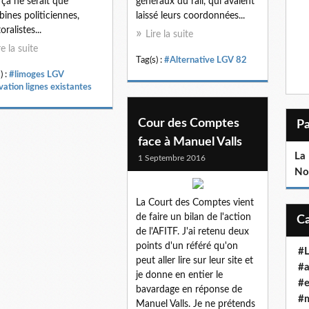
 ça ne serait que
généraux du rail, qui avaient
ines politiciennes,
laissé leurs coordonnées...
oralistes...
Lire la suite
re la suite
Tag(s) :
#Alternative LGV 82
) :
#limoges LGV
vation lignes existantes
Cour des Comptes
face à Manuel Valls
La 
1 Septembre 2016
No
La Court des Comptes vient
de faire un bilan de l'action
de l'AFITF. J'ai retenu deux
points d'un référé qu'on
#
peut aller lire sur leur site et
#a
je donne en entier le
#e
bavardage en réponse de
#
Manuel Valls. Je ne prétends