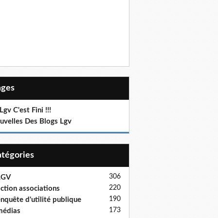
Pages
Lgv C'est Fini !!!
uvelles Des Blogs Lgv
Catégories
306
LGV
220
ction associations
190
nquête d'utilité publique
173
médias