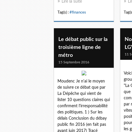
Lire la suite
Li
Tag(s) :
#finances
Tag(s
Le débat public sur la
No
troisième ligne de
LG
11 S
métro
15 Septembre 2016
Voic
gro
Moudenc Je n'ai le moyen
"La 
de suivre ce débat que par
que 
La Dépêche qui vient de
comp
lister 10 questions claires qui
par 
confirment l'irresponsabilité
vite
des politiques. 1 ) Sur les
posi
délais Conclusion du débay
pour
public fin 2016 (en fait pas
les 
avant juin 2017) Tracé