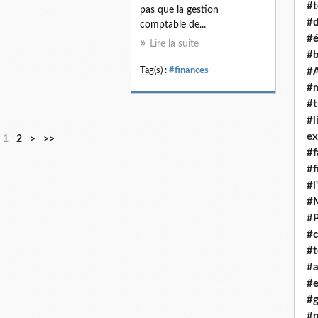
#t
pas que la gestion
#d
comptable de...
#é
Lire la suite
#
Tag(s) :
#finances
#A
#
#t
#l
ex
1
2
>
>>
#f
#f
#l
#
#
#c
#t
#
#e
#g
#p