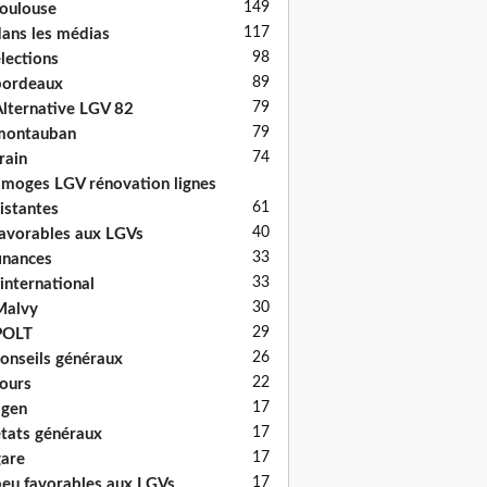
149
oulouse
117
ans les médias
98
lections
89
bordeaux
79
lternative LGV 82
79
montauban
74
rain
imoges LGV rénovation lignes
61
istantes
40
avorables aux LGVs
33
inances
33
'international
30
Malvy
29
POLT
26
onseils généraux
22
ours
17
agen
17
tats généraux
17
are
17
eu favorables aux LGVs