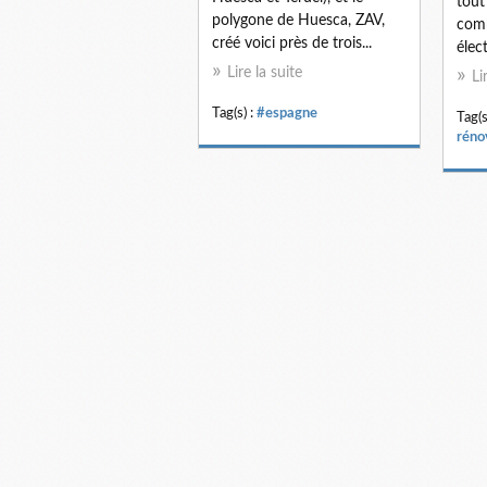
tout
polygone de Huesca, ZAV,
comb
créé voici près de trois...
élect
Lire la suite
Li
Tag(s) :
#espagne
Tag(s
réno