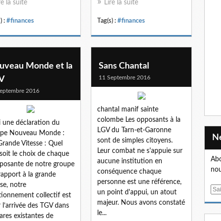
re la suite
Lire la suite
) :
#finances
Tag(s) :
#finances
uveau Monde et la
Sans Chantal
11 Septembre 2016
V
eptembre 2016
chantal manif sainte
colombe Les opposants à la
i une déclaration du
LGV du Tarn-et-Garonne
upe Nouveau Monde :
sont de simples citoyens.
Grande Vitesse : Quel
Leur combat ne s'appuie sur
soit le choix de chaque
Abo
aucune institution en
osante de notre groupe
nou
conséquence chaque
rapport à la grande
personne est une référence,
sse, notre
E
un point d'appui, un atout
tionnement collectif est
m
majeur. Nous avons constaté
 l’arrivée des TGV dans
a
le...
gares existantes de
i