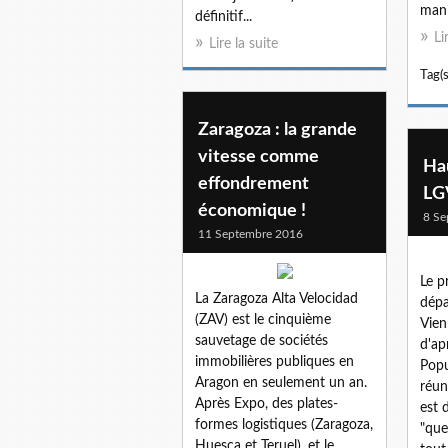
mani
définitif...
Li
Lire la suite
Tag(s
Zaragoza : la grande
vitesse comme
Ha
effondrement
LG
économique !
8 Se
11 Septembre 2016
Le p
La Zaragoza Alta Velocidad
dépa
(ZAV) est le cinquième
Vien
sauvetage de sociétés
d'ap
immobilières publiques en
Popu
Aragon en seulement un an.
réun
Après Expo, des plates-
est 
formes logistiques (Zaragoza,
"que
Huesca et Teruel), et le