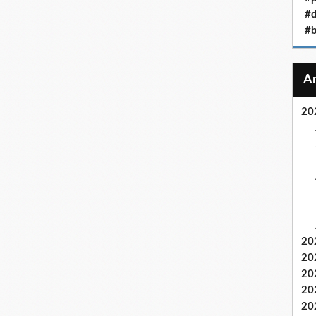
#
#b
20
20
20
20
20
20