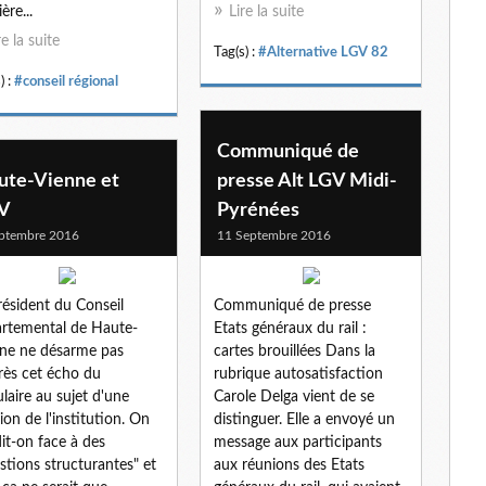
ère...
Lire la suite
l
re la suite
Tag(s) :
#Alternative LGV 82
) :
#conseil régional
Communiqué de
ute-Vienne et
presse Alt LGV Midi-
V
Pyrénées
ptembre 2016
11 Septembre 2016
résident du Conseil
Communiqué de presse
rtemental de Haute-
Etats généraux du rail :
ne ne désarme pas
cartes brouillées Dans la
rès cet écho du
rubrique autosatisfaction
laire au sujet d'une
Carole Delga vient de se
ion de l'institution. On
distinguer. Elle a envoyé un
dit-on face à des
message aux participants
stions structurantes" et
aux réunions des Etats