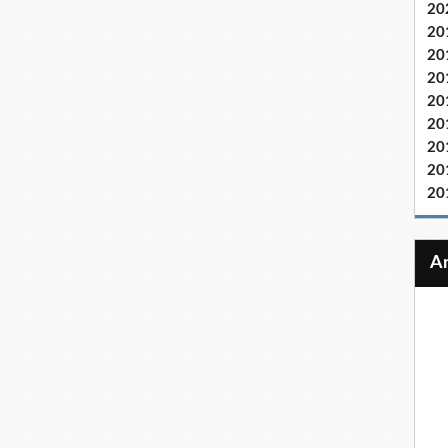
20
20
20
20
20
20
20
20
20