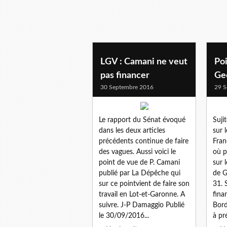
LGV : Camani ne veut
Poi
pas financer
Ge
30 Septembre 2016
29 S
Le rapport du Sénat évoqué
Suji
dans les deux articles
sur 
précédents continue de faire
Fran
des vagues. Aussi voici le
où p
point de vue de P. Camani
sur 
publié par La Dépêche qui
de G
sur ce pointvient de faire son
31. 
travail en Lot-et-Garonne. A
fina
suivre. J-P Damaggio Publié
Bord
le 30/09/2016...
à pré