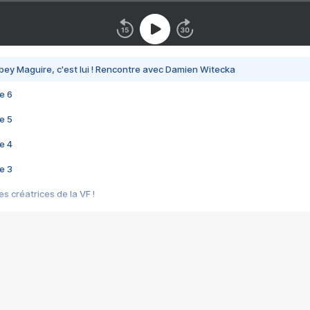
bey Maguire, c'est lui ! Rencontre avec Damien Witecka
e 6
e 5
e 4
e 3
s créatrices de la VF !
e 2
e 1
e Mektoub My Love arrive enfin ! Rencontre avec Shaïn Boumedine et Sal
i : après Toni en famille