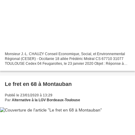
Monsieur J.-L. CHAUZY Conseil Economique, Social, et Environnemental
Régional (CESER) - Occitanie 18 allée Frédéric Mistral CS 67710 31077
TOULOUSE Cedex 04 Feugarolles, le 23 janvier 2020 Objet : Réponse à
votre intervention sur France Bleu Occitanie...
Le fret en 68 à Montauban
Publié le 23/01/2020 à 13:29
Par
Alternative à la LGV Bordeaux-Toulouse