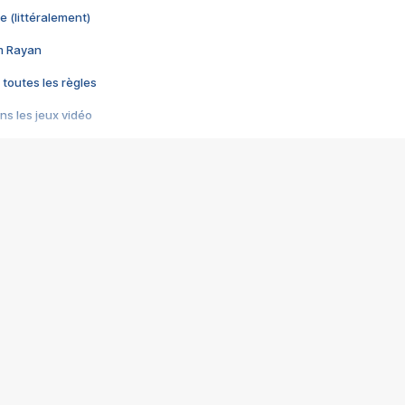
e (littéralement)
im Rayan
 toutes les règles
s les jeux vidéo
us choquant de Rockstar ? - Le scandale BULLY
e plus moche de Steam
du RÊVE tourne au CAUCHEMAR
pendant 8 heures
it… à tort
umiliés par un jeu vidéo
ire - Final Fantasy 8
ti un empire - Age of Empires