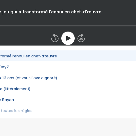
e jeu qui a transformé l’ennui en chef-d’œuvre
nsformé l’ennui en chef-d’œuvre
 DayZ
 a 13 ans (et vous l'avez ignoré)
e (littéralement)
im Rayan
 toutes les règles
s les jeux vidéo
us choquant de Rockstar ? - Le scandale BULLY