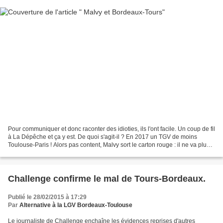
Pour communiquer et donc raconter des idioties, ils l'ont facile. Un coup de fil
à La Dépêche et ça y est. De quoi s'agit-il ? En 2017 un TGV de moins
Toulouse-Paris ! Alors pas content, Malvy sort le carton rouge : il ne va plus
payer Tours-Bordeaux...
Challenge confirme le mal de Tours-Bordeaux.
Publié le 28/02/2015 à 17:29
Par
Alternative à la LGV Bordeaux-Toulouse
Le journaliste de Challenge enchaîne les évidences reprises d'autres