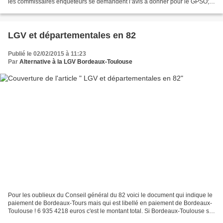
les commissaires enquêteurs se demandent l’avis à donner pour le GPSO;
Je pointe une erreur : Le Conseil...
LGV et départementales en 82
Publié le 02/02/2015 à 11:23
Par
Alternative à la LGV Bordeaux-Toulouse
Pour les oublieux du Conseil général du 82 voici le document qui indique le
paiement de Bordeaux-Tours mais qui est libellé en paiement de Bordeaux-
Toulouse ! 6 935 4218 euros c'est le montant total. Si Bordeaux-Toulouse se
construit il faut au moins...