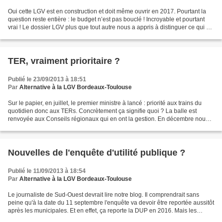
Oui cette LGV est en construction et doit même ouvrir en 2017. Pourtant la
question reste entière : le budget n’est pas bouclé ! Incroyable et pourtant
vrai ! Le dossier LGV plus que tout autre nous a appris à distinguer ce qui est
sur le papier et c...
TER, vraiment prioritaire ?
Publié le 23/09/2013 à 18:51
Par
Alternative à la LGV Bordeaux-Toulouse
Sur le papier, en juillet, le premier ministre à lancé : priorité aux trains du
quotidien donc aux TERs. Concrètement ça signifie quoi ? La balle est
renvoyée aux Conseils régionaux qui en ont la gestion. En décembre nous
verrons si les budgets pour le...
Nouvelles de l'enquête d'utilité publique ?
Publié le 11/09/2013 à 18:54
Par
Alternative à la LGV Bordeaux-Toulouse
Le journaliste de Sud-Ouest devrait lire notre blog. Il comprendrait sans
peine qu'à la date du 11 septembre l'enquête va devoir être reportée aussitôt
après les municipales. Et en effet, ça reporte la DUP en 2016. Mais les
coups tordus ont été si nombreux...