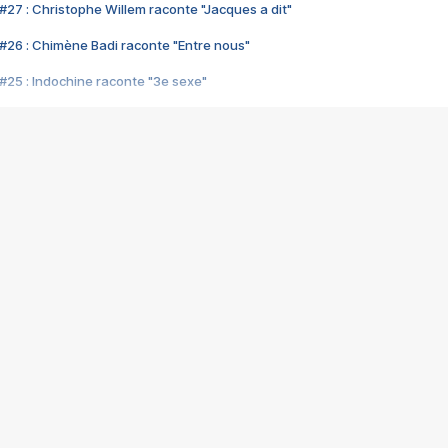
#27 : Christophe Willem raconte "Jacques a dit"
#26 : Chimène Badi raconte "Entre nous"
#25 : Indochine raconte "3e sexe"
#24 : Zaho raconte "C'est chelou"
#23 : Patrick Bruel raconte "Au café des délices"
#22 : Kyo raconte "Le chemin"
#21 : Nolwenn Leroy raconte "Cassé"
#20 : Patrick Hernandez raconte "Born to be alive"
#19 : Lorie raconte "Près de moi"
#18 : Michael Jones raconte "A nos actes manqués" (avec Jean-Jacque
#17 : Khaled raconte "Aïcha"
#16 : Corneille raconte "Parce qu'on vient de loin"
#15 : Indochine raconte "L'aventurier"