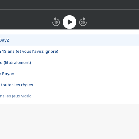
 DayZ
 a 13 ans (et vous l'avez ignoré)
e (littéralement)
im Rayan
 toutes les règles
s les jeux vidéo
us choquant de Rockstar ? - Le scandale BULLY
e plus moche de Steam
du RÊVE tourne au CAUCHEMAR