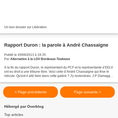
Un bon dossier sur Libération.
Rapport Duron : la parole à André Chassaigne
Publié le 29/06/2013 à 19:35
Par
Alternative à la LGV Bordeaux-Toulouse
A la fin du rapport Duron, le représentant du PCF et la représentante d’EELV
ont eu droit à une tribune libre. Voici celle d’André Chassaigne qui frise le
ridicule. Qu'est-il allé faire dans cette galère ? J'y reviendrais. J-P Damaggio
La parole à André...
< Page précédente
Page suivante >
Hébergé par Overblog
Top articles