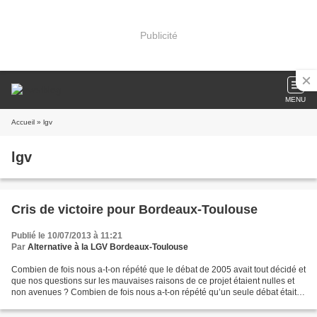
Publicité
MENU
Accueil
» lgv
lgv
Cris de victoire pour Bordeaux-Toulouse
Publié le 10/07/2013 à 11:21
Par
Alternative à la LGV Bordeaux-Toulouse
Combien de fois nous a-t-on répété que le débat de 2005 avait tout décidé et
que nos questions sur les mauvaises raisons de ce projet étaient nulles et
non avenues ? Combien de fois nous a-t-on répété qu’un seule débat était
utile, celui sur le tracé...