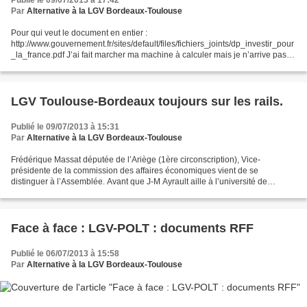
Publié le 09/07/2013 à 17:42
Par
Alternative à la LGV Bordeaux-Toulouse
Pour qui veut le document en entier :
http://www.gouvernement.fr/sites/default/files/fichiers_joints/dp_investir_pour
_la_france.pdf J’ai fait marcher ma machine à calculer mais je n’arrive pas à
comprendre ! J’y reviendrais. A suivre. JP Damaggio
LGV Toulouse-Bordeaux toujours sur les rails.
Publié le 09/07/2013 à 15:31
Par
Alternative à la LGV Bordeaux-Toulouse
Frédérique Massat députée de l’Ariège (1ère circonscription), Vice-
présidente de la commission des affaires économiques vient de se
distinguer à l’Assemblée. Avant que J-M Ayrault aille à l’université de
Jussieu présenter son plan d’investissement pour...
Face à face : LGV-POLT : documents RFF
Publié le 06/07/2013 à 15:58
Par
Alternative à la LGV Bordeaux-Toulouse