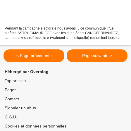
Pendant la campagne électorale nous avons lu ce communiqué : "Le
binôme ASTRUC/MAURIEGE avec les suppléants GANO/FERNANDEZ,
candidats « sans étiquette » (vraiment sans étiquette) remercient tous les
élus des 29 communes, qui ont mis gracieusement à leur...
< Page précédente
Page suivante >
Hébergé par Overblog
Top articles
Pages
Contact
Signaler un abus
C.G.U.
Cookies et données personnelles