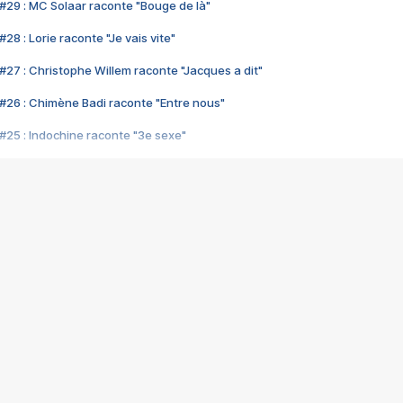
#29 : MC Solaar raconte "Bouge de là"
28 : Lorie raconte "Je vais vite"
#27 : Christophe Willem raconte "Jacques a dit"
#26 : Chimène Badi raconte "Entre nous"
#25 : Indochine raconte "3e sexe"
#24 : Zaho raconte "C'est chelou"
#23 : Patrick Bruel raconte "Au café des délices"
#22 : Kyo raconte "Le chemin"
#21 : Nolwenn Leroy raconte "Cassé"
#20 : Patrick Hernandez raconte "Born to be alive"
#19 : Lorie raconte "Près de moi"
#18 : Michael Jones raconte "A nos actes manqués" (avec Jean-Jacque
#17 : Khaled raconte "Aïcha"