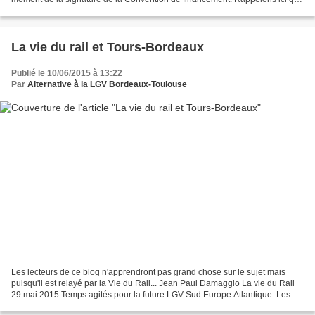
nous amis qui ont lutté contre...
La vie du rail et Tours-Bordeaux
Publié le 10/06/2015 à 13:22
Par
Alternative à la LGV Bordeaux-Toulouse
Les lecteurs de ce blog n'apprendront pas grand chose sur le sujet mais
puisqu'il est relayé par la Vie du Rail... Jean Paul Damaggio La vie du Rail
29 mai 2015 Temps agités pour la future LGV Sud Europe Atlantique. Les
péages sont jugés trop élevés par...