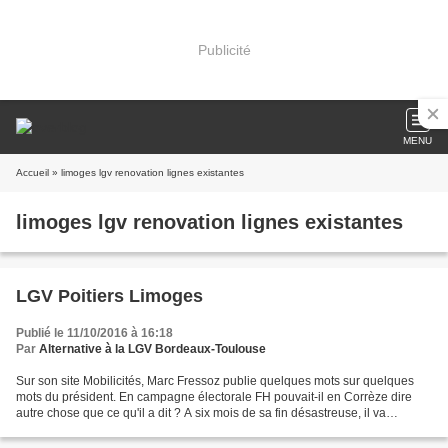
Publicité
MENU
Accueil
» limoges lgv renovation lignes existantes
limoges lgv renovation lignes existantes
LGV Poitiers Limoges
Publié le 11/10/2016 à 16:18
Par
Alternative à la LGV Bordeaux-Toulouse
Sur son site Mobilicités, Marc Fressoz publie quelques mots sur quelques
mots du président. En campagne électorale FH pouvait-il en Corrèze dire
autre chose que ce qu'il a dit ? A six mois de sa fin désastreuse, il va
nommer une autorité (autrefois c'était...