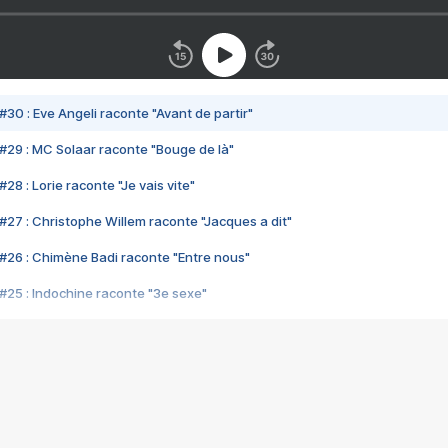
#30 : Eve Angeli raconte "Avant de partir"
#29 : MC Solaar raconte "Bouge de là"
28 : Lorie raconte "Je vais vite"
#27 : Christophe Willem raconte "Jacques a dit"
#26 : Chimène Badi raconte "Entre nous"
#25 : Indochine raconte "3e sexe"
#24 : Zaho raconte "C'est chelou"
#23 : Patrick Bruel raconte "Au café des délices"
#22 : Kyo raconte "Le chemin"
#21 : Nolwenn Leroy raconte "Cassé"