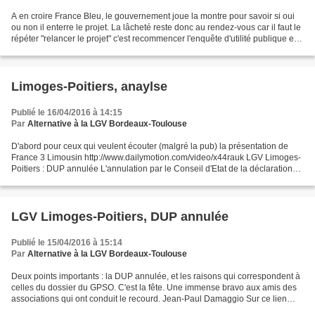
A en croire France Bleu, le gouvernement joue la montre pour savoir si oui
ou non il enterre le projet. La lâcheté reste donc au rendez-vous car il faut le
répéter "relancer le projet" c'est recommencer l'enquête d'utilité publique et
trouver des conditions...
Limoges-Poitiers, anaylse
Publié le 16/04/2016 à 14:15
Par
Alternative à la LGV Bordeaux-Toulouse
D'abord pour ceux qui veulent écouter (malgré la pub) la présentation de
France 3 Limousin http://www.dailymotion.com/video/x44rauk LGV Limoges-
Poitiers : DUP annulée L'annulation par le Conseil d'Etat de la déclaration
d'utilité publique de la LGV Limoges-Poitiers,...
LGV Limoges-Poitiers, DUP annulée
Publié le 15/04/2016 à 15:14
Par
Alternative à la LGV Bordeaux-Toulouse
Deux points importants : la DUP annulée, et les raisons qui correspondent à
celles du dossier du GPSO. C'est la fête. Une immense bravo aux amis des
associations qui ont conduit le recourd. Jean-Paul Damaggio Sur ce lien
vous trouverez le texte du CONSEIL...